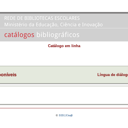
Catálogo em linha
poníveis
Língua de diálo
©
BIBLIO
soft